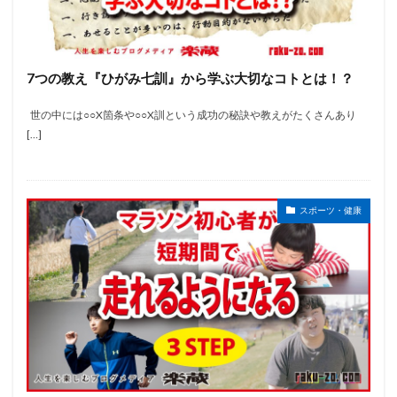
7つの教え『ひがみ七訓』から学ぶ大切なコトとは！？
世の中には○○X箇条や○○X訓という成功の秘訣や教えがたくさんあり
[…]
スポーツ・健康