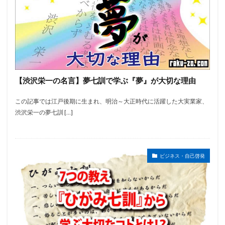
【渋沢栄一の名言】夢七訓で学ぶ『夢』が大切な理由
この記事では江戸後期に生まれ、明治～大正時代に活躍した大実業家、
渋沢栄一の夢七訓 […]
ビジネス・自己啓発