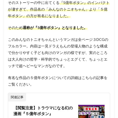
そのストーリーの中に出てくる
『5億年ボタン』のインパクト
3.1
が凄すぎて、作品名の「みんなのトニオちゃん」より「５億
主人
年ボタン」の方が有名になりました。
公
トニ
オち
そのため
通称が『5億年ボタン』となりました。
ゃん
3.2
このみんなのトニオちゃんというマンガは全ページ３DCGの
ジャ
フルカラー。内容は一見ドラえもんの登場人物のような構成
イ太
で分かりやすく子ども向けのマンガの様ですが、実のところ
3.3
は大人向けの哲学・科学的でちょっとエグくて、ちょっとエ
スネ
ッチで超ヘビーなマンガなのです。
郎
4
有名な作品の５億年ボタンについての詳細はこちらの記事を
みん
ご覧ください。
なの
トニ
オち
関連記事
ゃん
はこ
【閲覧注意】トラウマになる幻の
んな
漫画『５億年ボタン』
方に