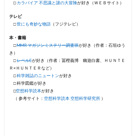
□
カラパイア 不思議と謎の大冒険
が好き（ＷＥＢサイト）
テレビ
□
世にも奇妙な物語
（フジテレビ）
本・書籍
□
MMR マガジンミステリー調査班
が好き（作者：石垣ゆう
き）
□
レベルE
が好き（作者：冨樫義博 幽遊白書、ＨＵＮＴＥ
Ｒ×ＨＵＮＴＥＲなど）
□
科学雑誌のニュートン
が好き
□ 科学図鑑が好き
□
空想科学読本
が好き
（ 参考サイト：
空想科学読本 空想科学研究所
）