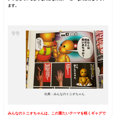
てい
ます。
るエ
ピソ
ード
7
みん
なの
トニ
オち
ゃん
を読
んだ
人の
感想
出典：みんなのトニオちゃん
みんなのトニオちゃんは、この重たいテーマを軽くギャグで