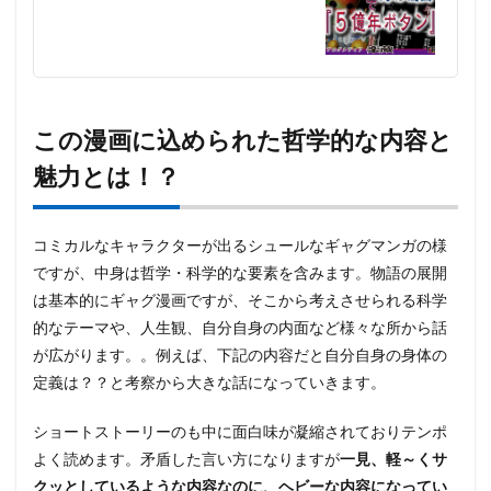
お勧
め
5
こん
なに
面白
この漫画に込められた哲学的な内容と
いの
にマ
魅力とは！？
イナ
ー、
しか
も超
コミカルなキャラクターが出るシュールなギャグマンガの様
レア
ですが、中身は哲学・科学的な要素を含みます。物語の展開
本!?
は基本的にギャグ漫画ですが、そこから考えさせられる科学
5.1
的なテーマや、人生観、自分自身の内面など様々な所から話
安く
手に
が広がります。。例えば、下記の内容だと自分自身の身体の
入れ
定義は？？と考察から大きな話になっていきます。
る方
法
ショートストーリーのも中に面白味が凝縮されておりテンポ
6
よく読めます。矛盾した言い方になりますが
一見、軽～くサ
収録
クッとしているような内容なのに、ヘビーな内容になってい
され