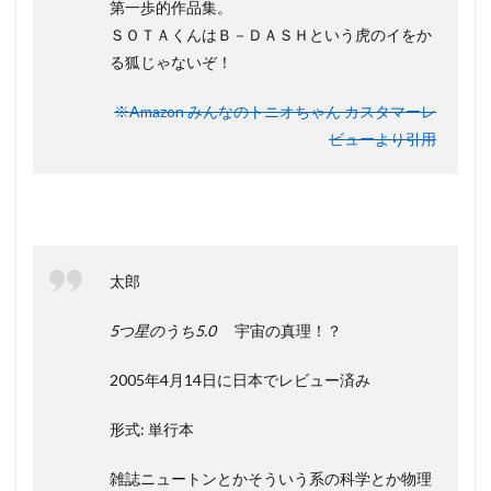
第一歩的作品集。
ＳＯＴＡくんはＢ－ＤＡＳＨという虎のイをか
る狐じゃないぞ！
※Amazon みんなのトニオちゃん カスタマーレ
ビューより引用
太郎
5つ星のうち5.0
宇宙の真理！？
2005年4月14日に日本でレビュー済み
形式: 単行本
雑誌ニュートンとかそういう系の科学とか物理