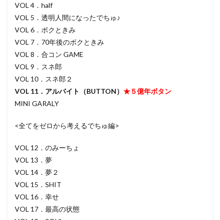
VOL 4．half
VOL 5．透明人間になったでちゅ♪
VOL 6．ボクときみ
VOL 7．70年後のボクときみ
VOL 8．合コン GAME
VOL 9．スネ郎
VOL 10．スネ郎２
VOL 11．アルバイト（BUTTON）
★５億年ボタン
MINI GARALY
<全てをゼロから考えるでちゅ編>
VOL 12．のみーちょ
VOL 13．夢
VOL 14．夢２
VOL 15．SHIT
VOL 16．幸せ
VOL 17．最高の状態