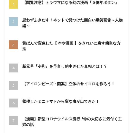
【閲覧注意】トラウマになる幻の漫画『５億年ボタン』
思わずふきだす！ネットで見つけた面白い爆笑画像～人物
編～
黄ばんで変色した【 本や漫画 】をきれいに戻す簡単な方
法
新元号『令和』を予言し的中させた真相とは！？
【アイロンビーズ・図案】立体のサイコロを作ろう！
収穫したミニトマトから変な虫が出てきた！
【漫画】新型コロナウイルス流行!!命の大切さに気付く主
婦の話