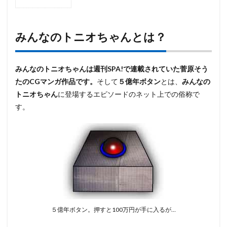
1
みん
なの
トニ
みんなのトニオちゃんとは？
オち
ゃん
と
みんなのトニオちゃんは週刊SPA!で連載されていた菅原そう
は？
たのCGマンガ作品です。
そして
５億年ボタン
とは、
みんなの
2
トニオちゃん
に登場するエピソードのネット上での俗称で
この漫
画に込
す。
められ
た哲学
的な内
容と魅
力と
は！？
3
コミ
カル
な登
５億年ボタン。押すと100万円が手に入るが…
場人
物