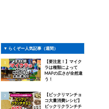
▼ らくぞー人気記事（週間）
【要注意！】マイク
ラは種類によって
MAPの広さが全然違
う！
【ビックリマンチョ
コ大量消費レシピ】
ビックリクランチチ