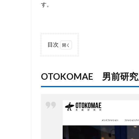
す。
目次
1
OTOKOMAE
男前研究所
OTOKOMAE 男前研
2
男
の
ゼ
ク
シ
ィ
3