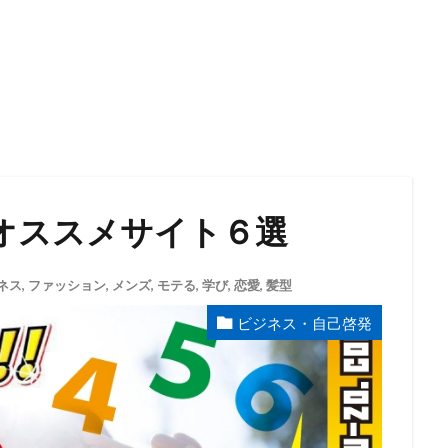
オススメサイト６選
ネス
,
ファッション
,
メンズ
,
モテる
,
学び
,
恋愛
,
髪型
ビジネス・自己啓発