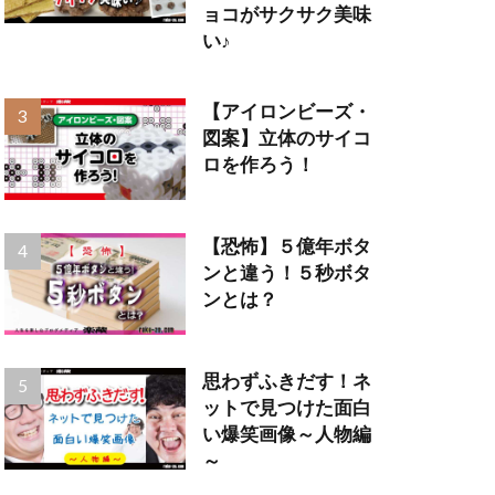
ョコがサクサク美味
い♪
【アイロンビーズ・
図案】立体のサイコ
ロを作ろう！
【恐怖】５億年ボタ
ンと違う！５秒ボタ
ンとは？
思わずふきだす！ネ
ットで見つけた面白
い爆笑画像～人物編
～