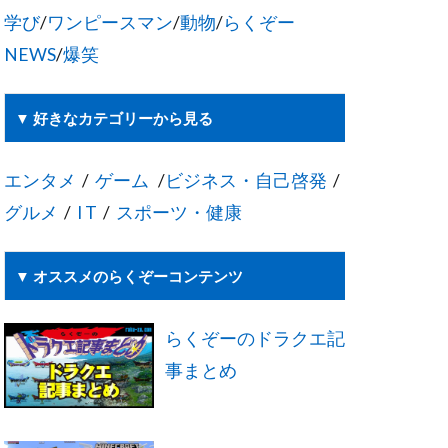
学び
/
ワンピースマン
/
動物
/
らくぞー
NEWS
/
爆笑
▼ 好きなカテゴリーから見る
エンタメ
/
ゲーム
/
ビジネス・自己啓発
/
グルメ
/
I T
/
スポーツ・健康
▼ オススメのらくぞーコンテンツ
らくぞーのドラクエ記
事まとめ