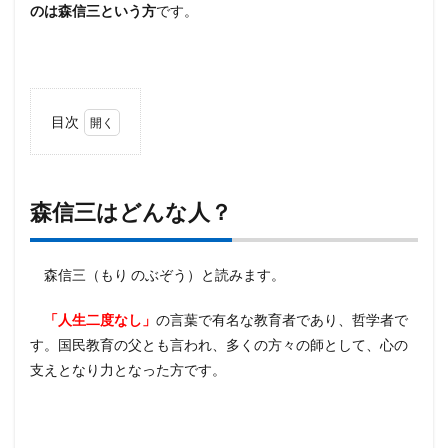
のは森信三という方
です。
目次
1
森信
三は
どん
森信三はどんな人？
な
人？
2
森信三（もり のぶぞう）と読みます。
しつ
けの
「人生二度なし」
の言葉で有名な教育者であり、哲学者で
三原
す。国民教育の父とも言われ、多くの方々の師として、心の
則と
は
支えとなり力となった方です。
3
躾
（し