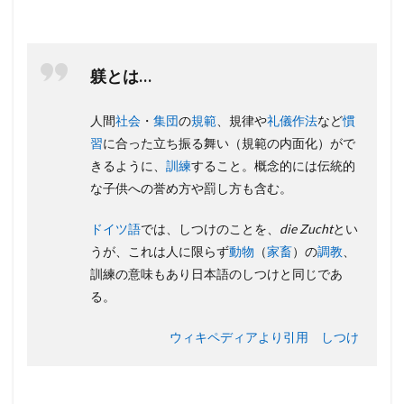
躾とは…
人間
社会
・
集団
の
規範
、規律や
礼儀作法
など
慣
習
に合った立ち振る舞い（規範の内面化）がで
きるように、
訓練
すること。概念的には伝統的
な子供への誉め方や罰し方も含む。
ドイツ語
では、しつけのことを、
die Zucht
とい
うが、これは人に限らず
動物
（
家畜
）の
調教
、
訓練の意味もあり日本語のしつけと同じであ
る。
ウィキペディアより引用 しつけ