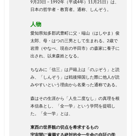
9月23日 – 1992年（平成4年）11月21日）は、
日本の哲学者・教育者。通称、しんぞう。
人物
愛知県知多郡武豊町に父・端山（はしやま）俊
太郎、母・はつの三男として生まれる。2歳で
岩滑（やなべ、現在の半田市）の森家に養子に
出され、以来森姓となる。
ちなみに「信三」は戸籍上は「のぶぞう」と読
み、「しんぞう」は戦後帰国した際に他人が読
みやすいという理由から名乗った通称である。
森はその生涯から「人生二度なし」の真理を根
本信条とし、「全一学」という学問を提唱し
た。「全一学」とは、
東西の世界観の切点を希求するもの
宇宙間に遍満する絶対的全一生命の自証の学