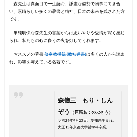
つ
森先生は真面目で一生懸命、謙虚な姿勢で物事に向き合
け）
い、素晴らしい多くの著書と精神、日本の未来を残された方
の重
要さ
です。
4
単純明快な森先生の言葉からは思いやりや愛情が深く感じ
しつ
けの
られ、私たちの心に多くの火を灯してくれます。
三原
則が
おススメの著書
修身教授録 (致知選書)
は多くの人から読ま
身に
つく
れ、影響を与えている名著です。
と、
どう
なる
の？
5
しつ
森信三 もり・しん
けの
三原
ぞう
（戸籍名：のぶぞう）
則の
明治29年9月23日、愛知県生まれ。
ツイ
ート
大正15年京都大学哲学科卒業。