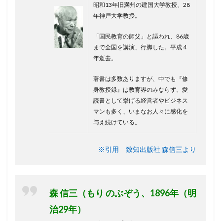
昭和13年旧満州の建国大学教授、28
年神戸大学教授。
「国民教育の師父」と謳われ、86歳
まで全国を講演、行脚した。平成４
年逝去。
著書は多数ありますが、中でも『修
身教授録』は教育界のみならず、愛
読書として挙げる経営者やビジネス
マンも多く、いまなお人々に感化を
与え続けている。
※引用 致知出版社 森信三より
森 信三（もり のぶぞう、1896年（明
治29年）