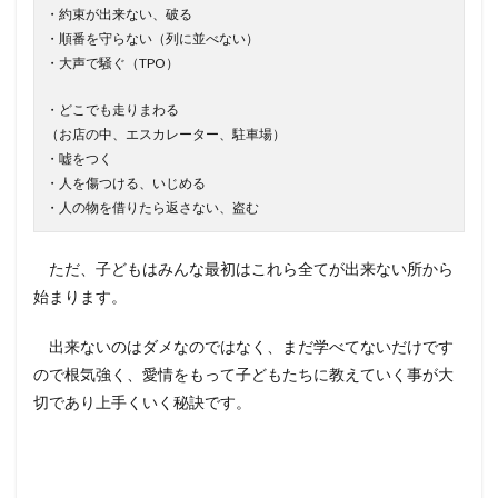
・約束が出来ない、破る
・順番を守らない（列に並べない）
・大声で騒ぐ（TPO）
・どこでも走りまわる
（お店の中、エスカレーター、駐車場）
・嘘をつく
・人を傷つける、いじめる
・人の物を借りたら返さない、盗む
ただ、子どもはみんな最初はこれら全てが出来ない所から
始まります。
出来ないのはダメなのではなく、まだ学べてないだけです
ので根気強く、愛情をもって子どもたちに教えていく事が大
切であり上手くいく秘訣です。