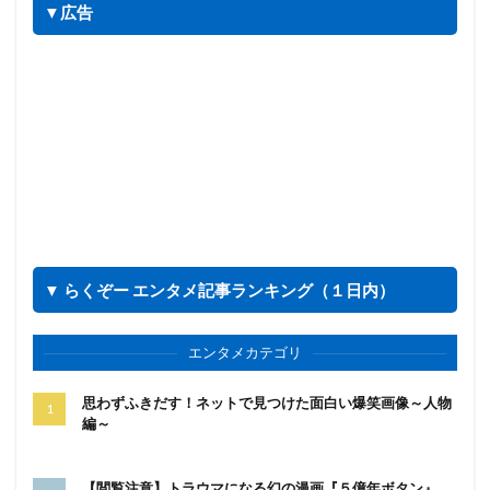
▼広告
▼ らくぞー エンタメ記事ランキング（１日内）
エンタメカテゴリ
思わずふきだす！ネットで見つけた面白い爆笑画像～人物
編～
【閲覧注意】トラウマになる幻の漫画『５億年ボタン』