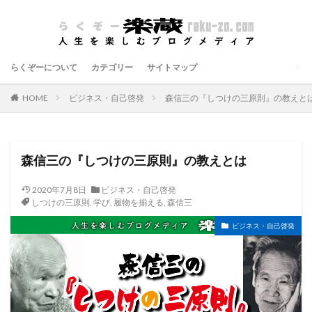
らくぞーについて
カテゴリー
サイトマップ
HOME
ビジネス・自己啓発
森信三の『しつけの三原則』の教えと
森信三の『しつけの三原則』の教えとは
2020年7月8日
ビジネス・自己啓発
しつけの三原則
,
学び
,
履物を揃える
,
森信三
ビジネス・自己啓発