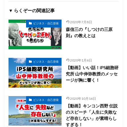
▼ らくぞーの関連記事
2020年7月8日
ビジネス・自己啓発
森信三の『しつけの三原
則』の教えとは
2020年1月6日
ビジネス・自己啓発
【動画】いい話！iPS細胞研
究所 山中伸弥教授のメッセ
ージが胸に響く！
2020年10月16日
ビジネス・自己啓発
【動画】キンコン西野 伝説
のスピーチ「人生に失敗な
ど存在しない」が素晴らし
すぎる！