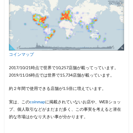
使え
る
WEB
サイ
ト・
お店
一覧
3
③ビ
ット
コインマップ
コイ
ンが
2017/10/21時点で世界で10,257店舗が載ってっています。
使え
2019/11/26時点では世界で15,734店舗が載っています。
るお
店を
紹介
約２年間で使用できる店舗が1.5倍に増えています。
して
いる
実は、この
coinmap
に掲載されていないお店や、WEBショッ
サイ
ト
プ、個人取引などがまだまだ多く、この事実を考えると潜在
的な市場はかなり大きい事が分かります。