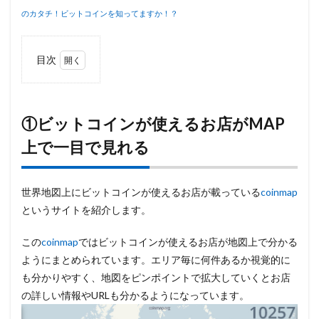
のカタチ！ビットコインを知ってますか！？
目次
1
①ビ
ット
コイ
①ビットコインが使えるお店がMAP
ンが
上で一目で見れる
使え
るお
店が
MAP
世界地図上にビットコインが使えるお店が載っている
coinmap
上で
一目
というサイトを紹介します。
で見
れる
この
coinmap
ではビットコインが使えるお店が地図上で分かる
2
ようにまとめられています。エリア毎に何件あるか視覚的に
②ビ
も分かりやすく、地図をピンポイントで拡大していくとお店
ット
の詳しい情報やURLも分かるようになっています。
コイ
ンが