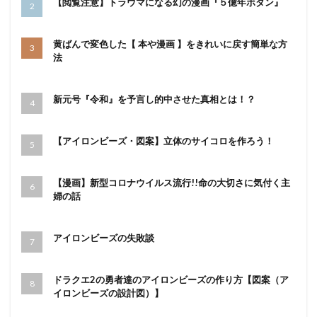
【閲覧注意】トラウマになる幻の漫画『５億年ボタン』
黄ばんで変色した【 本や漫画 】をきれいに戻す簡単な方
法
新元号『令和』を予言し的中させた真相とは！？
【アイロンビーズ・図案】立体のサイコロを作ろう！
【漫画】新型コロナウイルス流行!!命の大切さに気付く主
婦の話
アイロンビーズの失敗談
ドラクエ2の勇者達のアイロンビーズの作り方【図案（ア
イロンビーズの設計図）】