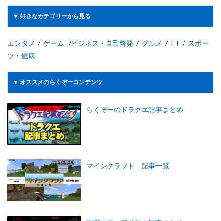
▼ 好きなカテゴリーから見る
エンタメ
/
ゲーム
/
ビジネス・自己啓発
/
グルメ
/
I T
/
スポー
ツ・健康
▼ オススメのらくぞーコンテンツ
らくぞーのドラクエ記事まとめ
マインクラフト 記事一覧