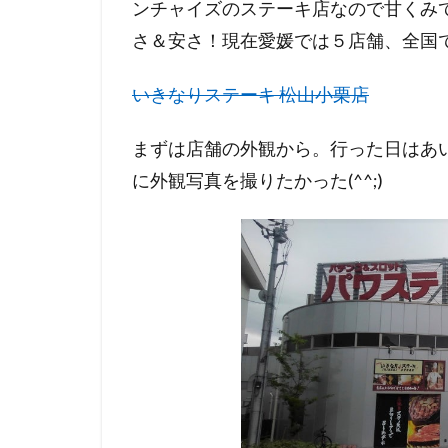
ンチャイズのステーキ店なので甘くみ
さ＆安さ！現在愛媛では５店舗、全国で
いきなりステーキ 松山小栗店
まずは店舗の外観から。行った日はあ
に外観写真を撮りたかった(^^;)