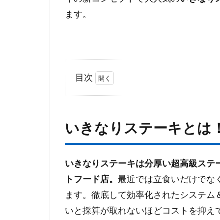
ます。
目次
1
い
きなり
ステー
いきなりステーキとは
キと
は！？
2
いきなりステーキは分厚い超高級ステ
今
トフード店。
最近では立食いだけでな
回
の
ます。徹底して効率化されたシステム
お
いと採算が取れないほどコストを抑え
店