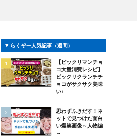
▼ らくぞー人気記事（週間）
【ビックリマンチョ
コ大量消費レシピ】
ビックリクランチチ
ョコがサクサク美味
い♪
思わずふきだす！ネ
ットで見つけた面白
い爆笑画像～人物編
～