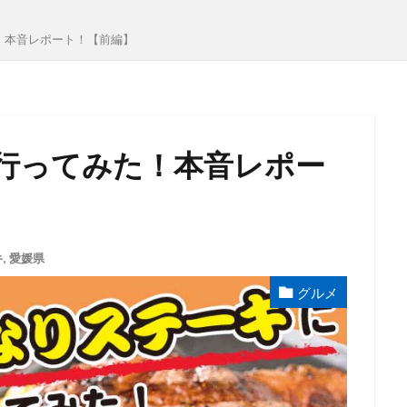
！本音レポート！【前編】
行ってみた！本音レポー
キ
,
愛媛県
グルメ