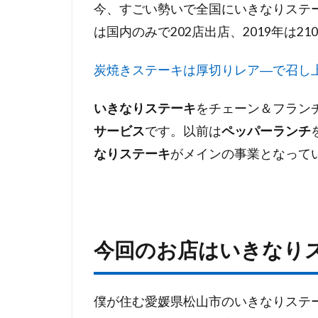
今、すごい勢いで全国にいきなりステー
は
い
は国内のみで202店出店、2019年は
き
な
炭焼きステーキは厚切りレア―で召し
り
ス
いきなりステーキ
テ
をチェーン＆フラン
ー
サービス
です。以前は
ペッパーランチ
キ
なりステーキ
がメインの事業となって
松
山
小
栗
店
今回のお店はいきなり
僕が住む愛媛県松山市のいきなりステ