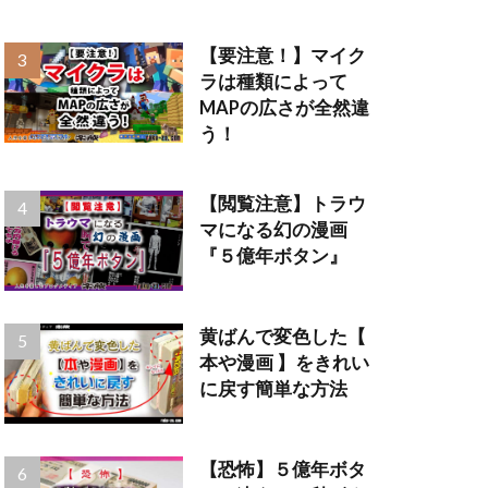
【要注意！】マイク
ラは種類によって
MAPの広さが全然違
う！
【閲覧注意】トラウ
マになる幻の漫画
『５億年ボタン』
黄ばんで変色した【
本や漫画 】をきれい
に戻す簡単な方法
【恐怖】５億年ボタ