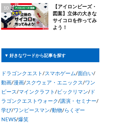
【アイロンビーズ・
図案】立体の大きな
サイコロを作ってみ
よう！
▼ 好きなワードから記事を探す
ドラゴンクエスト
/
スマホゲーム
/
面白い
/
動画
/
漫画
/
スクウェア・エニックス
/
ワン
ピース
/
マインクラフト
/
ビックリマン
/
ド
ラゴンクエストウォーク
/
講演・セミナー
/
学び
/
ワンピースマン
/
動物
/
らくぞー
NEWS
/
爆笑