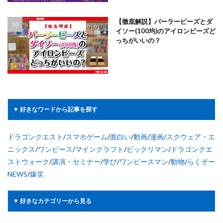
【徹底解説】パーラービーズとダ
イソー(100均)のアイロンビーズど
っちがいいの？
▼ 好きなワードから記事を探す
ドラゴンクエスト
/
スマホゲーム
/
面白い
/
動画
/
漫画
/
スクウェア・エ
ニックス
/
ワンピース
/
マインクラフト
/
ビックリマン
/
ドラゴンクエ
ストウォーク
/
講演・セミナー
/
学び
/
ワンピースマン
/
動物
/
らくぞー
NEWS
/
爆笑
▼ 好きなカテゴリーから見る