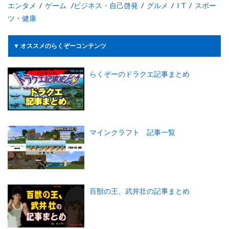
エンタメ
/
ゲーム
/
ビジネス・自己啓発
/
グルメ
/
I T
/
スポー
ツ・健康
▼ オススメのらくぞーコンテンツ
らくぞーのドラクエ記事まとめ
マインクラフト 記事一覧
百獣の王、武井壮の記事まとめ