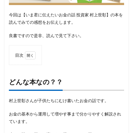
今回は【いま君に伝えたいお金の話 投資家 村上世彰】の本を
読んでみての感想をお伝えします。
良書ですので是非、読んで見て下さい。
目次
1
どんな
本な
の？？
どんな本なの？？
2
読ん
で見
村上世彰さんが子供たちにむけ書いたお金の話です。
ての
感想
お金の基本から運用して増やす事まで分かりやすく解説され
3
ています。
どん
な人