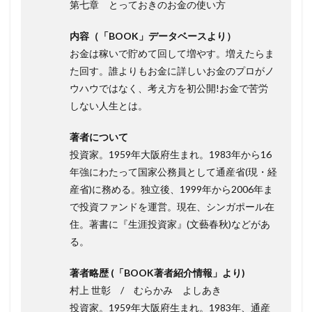
第七章 とっておきのお金の使い方
内容（「BOOK」データベースより）
お金は稼いで貯めて回して増やす。増えたらま
た回す。誰よりもお金に詳しいお金のプロがノ
ウハウではなく、考え方を初公開!お金で苦労
しない人生とは。
著者について
投資家。1959年大阪府生まれ。1983年から16
年強にわたって国家公務員として通産省(現・経
産省)に務める。独立後、1999年から2006年ま
で投資ファンドを運営。現在、シンガポール在
住。著書に『生涯投資家』(文藝春秋)などがあ
る。
著者略歴 (「BOOK著者紹介情報」より)
村上 世彰 / むらかみ よしあき
投資家。1959年大阪府生まれ。1983年、通産