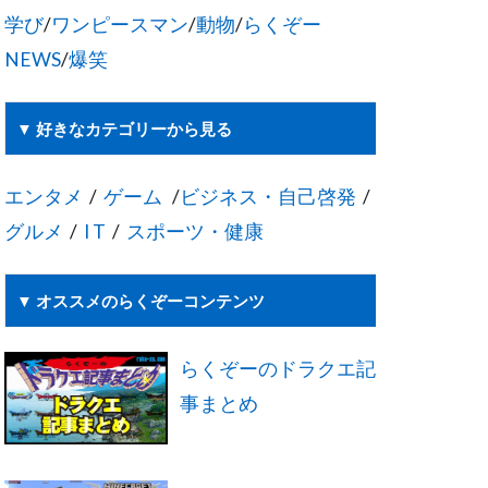
学び
/
ワンピースマン
/
動物
/
らくぞー
NEWS
/
爆笑
▼ 好きなカテゴリーから見る
エンタメ
/
ゲーム
/
ビジネス・自己啓発
/
グルメ
/
I T
/
スポーツ・健康
▼ オススメのらくぞーコンテンツ
らくぞーのドラクエ記
事まとめ