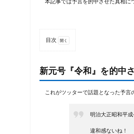
本記事では予言を的中させた真相に
目次
1
新元
号
新元号『令和』を的中
『令
和』
を的
中さ
これがツッターで話題となった予言
せた
預言
のツ
明治大正昭和平成
イー
ト
違和感ないね！