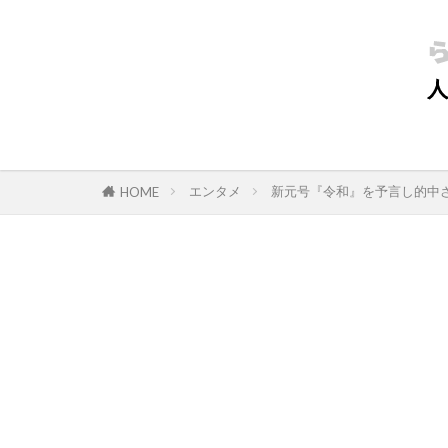
エンタメ
新元号『令和』を予言し的中
HOME