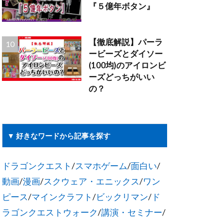
『５億年ボタン』
【徹底解説】パーラ
ービーズとダイソー
(100均)のアイロンビ
ーズどっちがいい
の？
▼ 好きなワードから記事を探す
ドラゴンクエスト
/
スマホゲーム
/
面白い
/
動画
/
漫画
/
スクウェア・エニックス
/
ワン
ピース
/
マインクラフト
/
ビックリマン
/
ド
ラゴンクエストウォーク
/
講演・セミナー
/