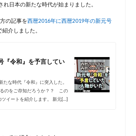
表され日本の新たな時代が始まりました。
た方の記事を
西暦2016年に西暦2019年の新元号
で紹介しました。
新元号『令和』を予言してい
新たな時代『令和』に突入した。
いるのをご存知だろうか？？ この
イートを紹介します。 新元[…]