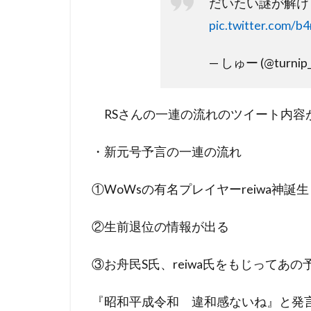
だいたい謎が解け
だけ
pic.twitter.com/
だっ
た！
— しゅー (@turnip
RSさんの一連の流れのツイート内容
・新元号予言の一連の流れ
①WoWsの有名プレイヤーreiwa神誕生
②生前退位の情報が出る
③お舟民S氏、reiwa氏をもじってあの
『昭和平成令和 違和感ないね』と発