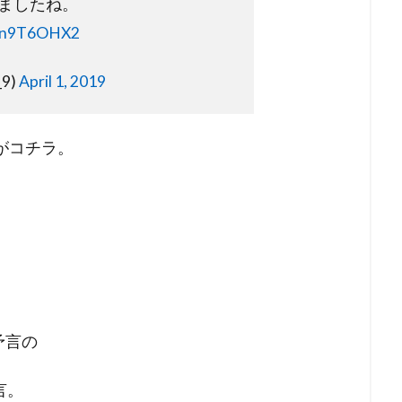
ましたね。
b4n9T6OHX2
_9)
April 1, 2019
がコチラ。
予言の
言。