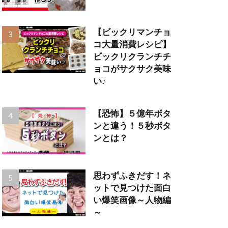
【ビックリマンチョ
コ大量消費レシピ】
ビックリクランチチ
ョコがサクサク美味
い♪
【恐怖】５億年ボタ
ンと違う！５秒ボタ
ンとは？
思わずふきだす！ネ
ットで見つけた面白
い爆笑画像～人物編
～