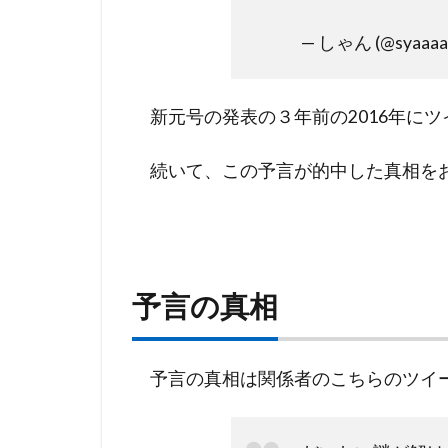
2
予
— しゃん (@syaaaa
言
の
真
新元号の発表の３年前の2016年に
相
3
続いて、この予言が的中した真相を
予言
の真
相は
身内
ネタ
予言の真相
が偶
然、
新元
号と
予言の真相は関係者のこちらのツイ
同じ
にな
った