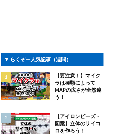
▼ らくぞー人気記事（週間）
【要注意！】マイク
ラは種類によって
MAPの広さが全然違
う！
【アイロンビーズ・
図案】立体のサイコ
ロを作ろう！