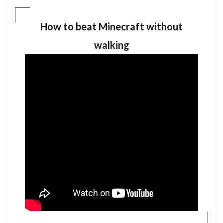
アす
るの
にか
How to beat Minecraft without
かっ
た時
walking
間
4
なぜこ
のコン
セプト
にチャ
レンジ
したの
か！？