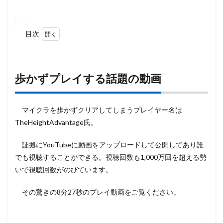
目次
1
歩か
ずプ
レイ
歩かずプレイする話題の動画
する
話題
の動
マイクラを歩かずクリアしてしまうプレイヤー名は
画
TheHeightAdvantage氏。
2
移動
証拠にYouTubeに動画をアップロードして公開してあり誰
はボ
ート
でも視聴することができる。視聴回数も1,000万回を超える勢
かブ
いで視聴回数がのびています。
タ、
水
流。
その驚きの8分27秒のプレイ動画をご覧ください。
3
クリ