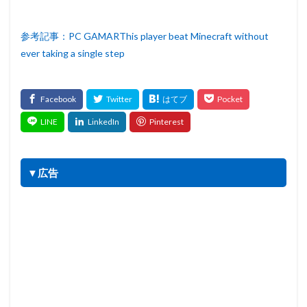
参考記事：PC GAMARThis player beat Minecraft without
ever taking a single step
▼広告