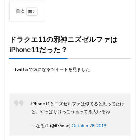
目次
1
ドラ
クエ11の
邪神ニズ
ゼルファ
ドラクエ11の邪神ニズゼルファは
は
iPhone11だった？
iPhone11
だった？
2
Twitterで気になるツイートを見ました。
ドラ
クエ
11
の邪
神ニ
ズゼ
ルフ
iPhone11とニズゼルファは似てると思ってたけ
ァと
ど、やっぱりけっこう言ってる人いるね
は？
3
— なる🥚 (@ii76oon)
October 28, 2019
iPhone11