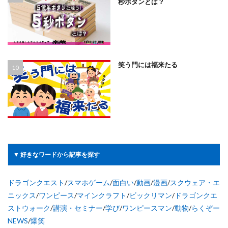
秒ボタンとは？
笑う門には福来たる
▼ 好きなワードから記事を探す
ドラゴンクエスト
/
スマホゲーム
/
面白い
/
動画
/
漫画
/
スクウェア・エ
ニックス
/
ワンピース
/
マインクラフト
/
ビックリマン
/
ドラゴンクエ
ストウォーク
/
講演・セミナー
/
学び
/
ワンピースマン
/
動物
/
らくぞー
NEWS
/
爆笑