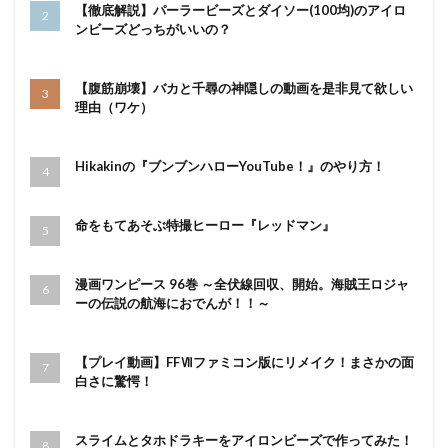
【徹底解説】パーラービーズとダイソー(100均)のアイロ
ンビーズどっちがいいの？
【腹筋崩壊】バカと千尋の神隠しの動画を是非見て欲しい
理由（ワケ）
Hikakinの『ブンブンハローYouTube！』のやり方！
命をもてあそぶ特撮ヒーロー『レッドマン』
漫画ワンピース 96巻 ～全伏線回収、開始。海賊王ロジャ
ーの伝説の航海におでんが！！～
【プレイ動画】FFⅦファミコン版にリメイク！まさかの面
白さに驚愕！
スライムとタホドラキーをアイロンビーズで作ってみた！