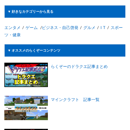
▼ 好きなカテゴリーから見る
エンタメ
/
ゲーム
/
ビジネス・自己啓発
/
グルメ
/
I T
/
スポー
ツ・健康
▼ オススメのらくぞーコンテンツ
らくぞーのドラクエ記事まとめ
マインクラフト 記事一覧