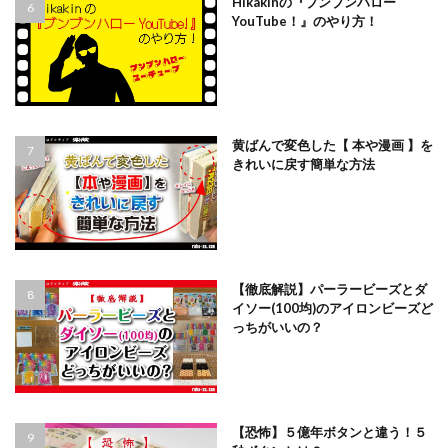
Hikakinの『ブンブンハロー
YouTube！』のやり方！
黄ばんで変色した【 本や漫画 】を
きれいに戻す簡単な方法
【徹底解説】パーラービーズとダ
イソー(100均)のアイロンビーズど
っちがいいの？
【恐怖】５億年ボタンと違う！５