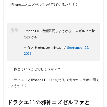
4
比べ
iPhone11とニズゼルファが似ているだと？？
てみよ
う！
iPhone11
とニズゼ
ルファ！
5
そし
iPhone11に機種変更しようかなニズゼルファ持
て合体！
ち歩ける
iPhone11
とニズゼ
— なとる (@nator_miyazono)
September 22,
ルファ！
2019
一体どういうことでしょうか？？
ドラクエ11とiPhone11、11つながりで何かのコラボ企画で
しょうか？？
ドラクエ11の邪神ニズゼルファと