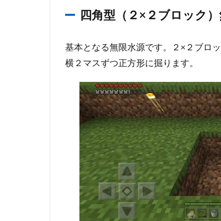
無限
四角型（２×２ブロック）
水源
の消
し方
基本となる無限水源です。２×２ブロ
横２マスずつ正方形に掘ります。