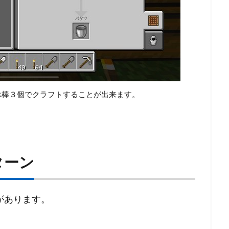
べ棒３個でクラフトすることが出来ます。
ターン
があります。