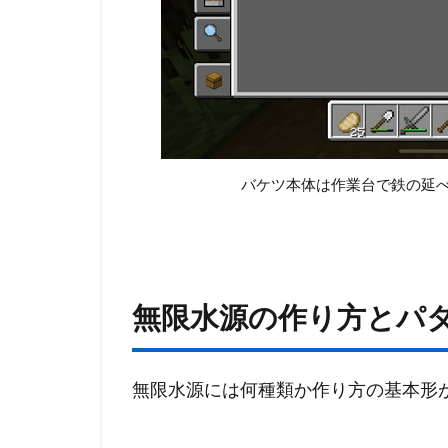
縦型
（３
ブロ
ッ
ク）
無限
水源
バケツ本体は作業台で鉄の延
3.4
四角
型
（３
×３
無限水源の作り方とパ
ブロ
ッ
ク）
無限
無限水源には何種類か作り方の基本形
水源
3.5