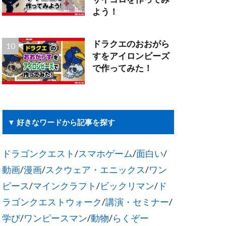
よう！
ドラクエのおおがら
すをアイロンビーズ
で作ってみた！
▼ 好きなワードから記事を探す
ドラゴンクエスト
/
スマホゲーム
/
面白い
/
動画
/
漫画
/
スクウェア・エニックス
/
ワン
ピース
/
マインクラフト
/
ビックリマン
/
ド
ラゴンクエストウォーク
/
講演・セミナー
/
学び
/
ワンピースマン
/
動物
/
らくぞー