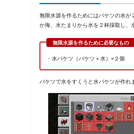
四角
型
無限水源を作るためにはバケツの水が
（２
か海、水たまりから水を２杯採取し、
×２
ブロ
ッ
ク）
無限
・水バケツ（バケツ＋水）×２個
水源
3.2
L字型
バケツで水をすくうと水バケツが作れ
（３
ブロ
ッ
ク）
無限
水源
3.3