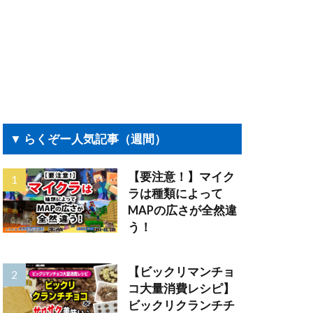
▼ らくぞー人気記事（週間）
【要注意！】マイク
ラは種類によって
MAPの広さが全然違
う！
【ビックリマンチョ
コ大量消費レシピ】
ビックリクランチチ