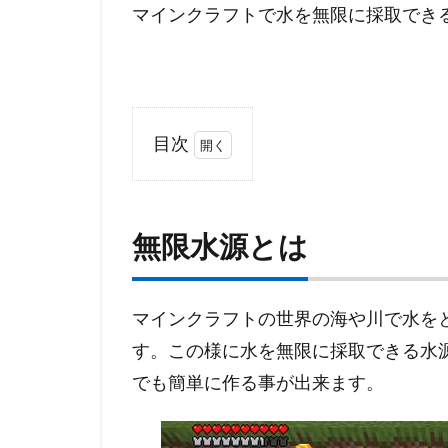
マインクラフトで水を無限に採取でき
目次
1
無
限
無限水源とは
水
源
と
は
マインクラフトの世界の海や川で水を
す。この様に水を無限に採取できる水
2
無
でも簡単に作る事が出来ます。
限
水
源