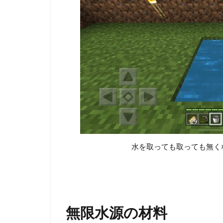
の
材
料
3
無
限
水
源
の
作
り
方
水を取っても取っても無く
と
パ
タ
ー
ン
無限水源の材料
3.1