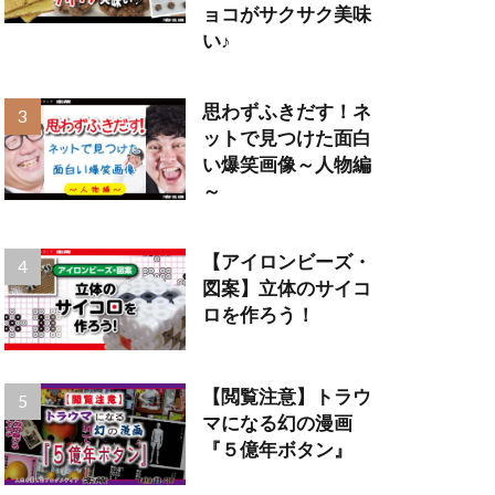
ョコがサクサク美味
い♪
思わずふきだす！ネ
ットで見つけた面白
い爆笑画像～人物編
～
【アイロンビーズ・
図案】立体のサイコ
ロを作ろう！
【閲覧注意】トラウ
マになる幻の漫画
『５億年ボタン』