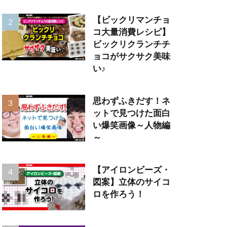
【ビックリマンチョ
コ大量消費レシピ】
ビックリクランチチ
ョコがサクサク美味
い♪
思わずふきだす！ネ
ットで見つけた面白
い爆笑画像～人物編
～
【アイロンビーズ・
図案】立体のサイコ
ロを作ろう！