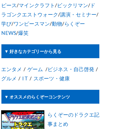
ピース
/
マインクラフト
/
ビックリマン
/
ド
ラゴンクエストウォーク
/
講演・セミナー
/
学び
/
ワンピースマン
/
動物
/
らくぞー
NEWS
/
爆笑
▼ 好きなカテゴリーから見る
エンタメ
/
ゲーム
/
ビジネス・自己啓発
/
グルメ
/
I T
/
スポーツ・健康
▼ オススメのらくぞーコンテンツ
らくぞーのドラクエ記
事まとめ