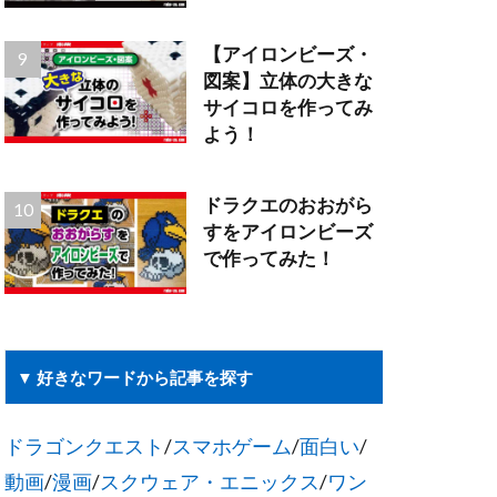
【アイロンビーズ・
図案】立体の大きな
サイコロを作ってみ
よう！
ドラクエのおおがら
すをアイロンビーズ
で作ってみた！
▼ 好きなワードから記事を探す
ドラゴンクエスト
/
スマホゲーム
/
面白い
/
動画
/
漫画
/
スクウェア・エニックス
/
ワン