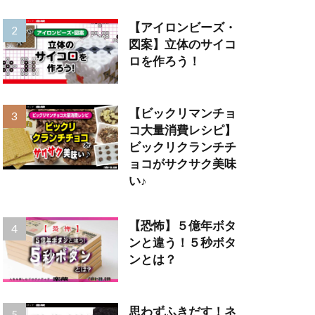
【アイロンビーズ・
図案】立体のサイコ
ロを作ろう！
【ビックリマンチョ
コ大量消費レシピ】
ビックリクランチチ
ョコがサクサク美味
い♪
【恐怖】５億年ボタ
ンと違う！５秒ボタ
ンとは？
思わずふきだす！ネ