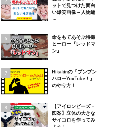
ットで見つけた面白
い爆笑画像～人物編
～
命をもてあそぶ特撮
ヒーロー『レッドマ
ン』
Hikakinの『ブンブン
ハローYouTube！』
のやり方！
【アイロンビーズ・
図案】立体の大きな
サイコロを作ってみ
よう！