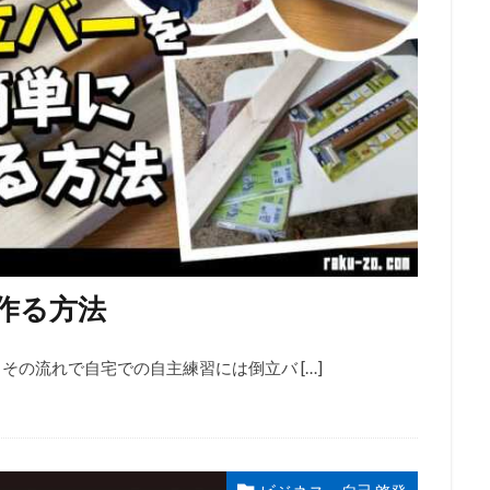
作る方法
その流れで自宅での自主練習には倒立バ […]