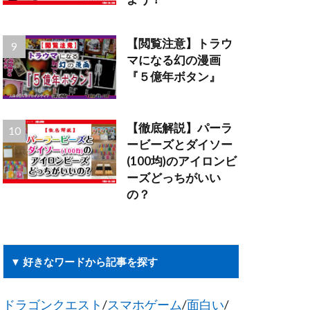
【閲覧注意】トラウ
マになる幻の漫画
『５億年ボタン』
【徹底解説】パーラ
ービーズとダイソー
(100均)のアイロンビ
ーズどっちがいい
の？
▼ 好きなワードから記事を探す
ドラゴンクエスト
/
スマホゲーム
/
面白い
/