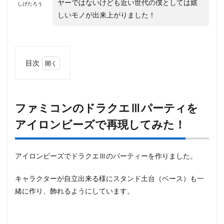
ヤーではないけども近い世代の僕としては嬉
しげたろう
しいモノが出来上がりました！
目次
1
ファ
ミコ
ンの
ファミコンのドラクエⅢパーティを
ドラ
アイロンビーズで再現してみた！
クエ
Ⅲパ
ーテ
ィを
アイロンビーズでドラクエⅢのパーティーを作りました。
アイ
ロン
ビー
キャラクターが自立出来る様にスタンド土台（ベース）も一
ズで
緒に作り、飾れるようにしています。
再現
して
み
た！