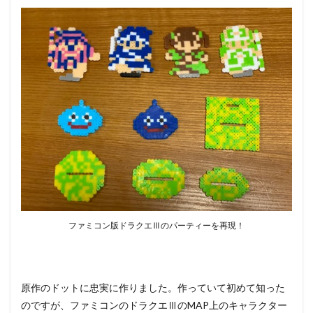
2
スタ
ンド
土台
の作
り方
3
ドラ
クエ
Ⅲの
勇者
の作
り方
4
ドラ
ファミコン版ドラクエⅢのパーティーを再現！
クエ
Ⅲの
勇
者、
完成
原作のドットに忠実に作りました。作っていて初めて知った
5
のですが、ファミコンのドラクエⅢのMAP上のキャラクター