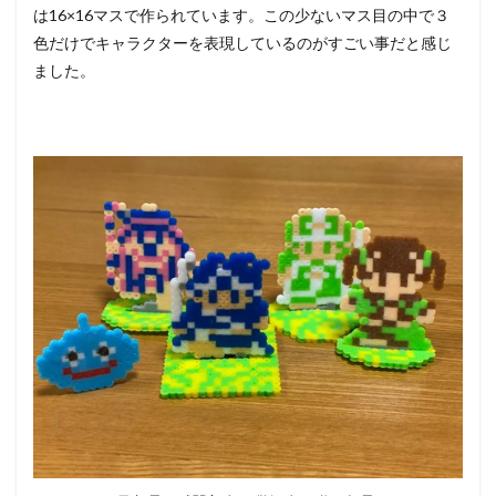
仲間
は16×16マスで作られています。この少ないマス目の中で３
とス
色だけでキャラクターを表現しているのがすごい事だと感じ
ライ
ムも
ました。
完
成！
6
作る
のに
苦戦
した
のは
遊び
人