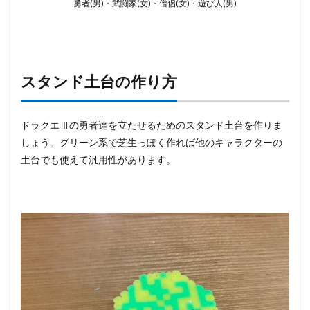
勇者(男)・武闘家(女)・僧侶(女)・遊び人(男)
スタンド土台の作り方
ドラクエⅢの勇者達を立たせるためのスタンド土台を作りま
しょう。グリーン系で芝生っぽく作れば他のキャラクターの
土台でも使えて汎用性があります。