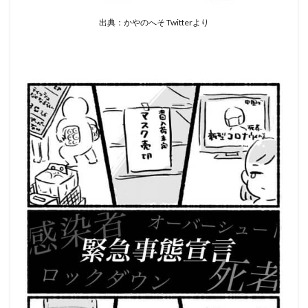
出典：かやのへそ Twitterより