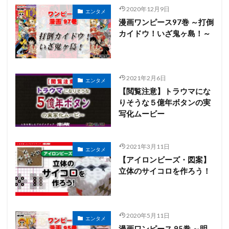
2020年12月9日
エンタメ
漫画ワンピース97巻 ～打倒
カイドウ！いざ鬼ヶ島！～
2021年2月6日
エンタメ
【閲覧注意】トラウマにな
りそうな５億年ボタンの実
写化ムービー
2021年3月11日
エンタメ
【アイロンビーズ・図案】
立体のサイコロを作ろう！
2020年5月11日
エンタメ
漫画ワンピース 95巻 ～明