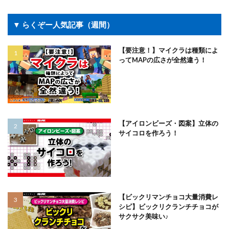
▼ らくぞー人気記事（週間）
【要注意！】マイクラは種類によ
ってMAPの広さが全然違う！
【アイロンビーズ・図案】立体の
サイコロを作ろう！
【ビックリマンチョコ大量消費レ
シピ】ビックリクランチチョコが
サクサク美味い♪