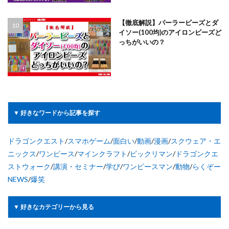
【徹底解説】パーラービーズとダ
イソー(100均)のアイロンビーズど
っちがいいの？
▼ 好きなワードから記事を探す
ドラゴンクエスト
/
スマホゲーム
/
面白い
/
動画
/
漫画
/
スクウェア・エ
ニックス
/
ワンピース
/
マインクラフト
/
ビックリマン
/
ドラゴンクエ
ストウォーク
/
講演・セミナー
/
学び
/
ワンピースマン
/
動物
/
らくぞー
NEWS
/
爆笑
▼ 好きなカテゴリーから見る