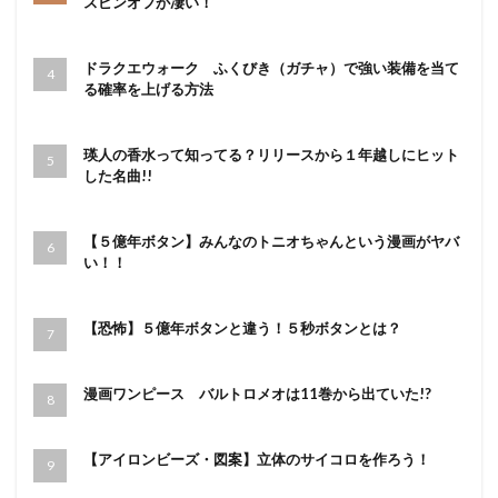
スピンオフが凄い！
ドラクエウォーク ふくびき（ガチャ）で強い装備を当て
る確率を上げる方法
瑛人の香水って知ってる？リリースから１年越しにヒット
した名曲!!
【５億年ボタン】みんなのトニオちゃんという漫画がヤバ
い！！
【恐怖】５億年ボタンと違う！５秒ボタンとは？
漫画ワンピース バルトロメオは11巻から出ていた!?
【アイロンビーズ・図案】立体のサイコロを作ろう！