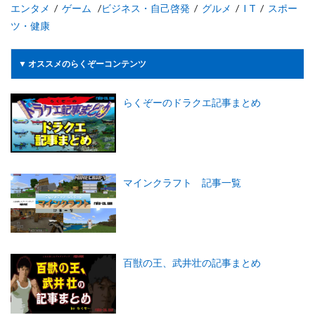
エンタメ
/
ゲーム
/
ビジネス・自己啓発
/
グルメ
/
I T
/
スポー
ツ・健康
▼ オススメのらくぞーコンテンツ
らくぞーのドラクエ記事まとめ
マインクラフト 記事一覧
百獣の王、武井壮の記事まとめ