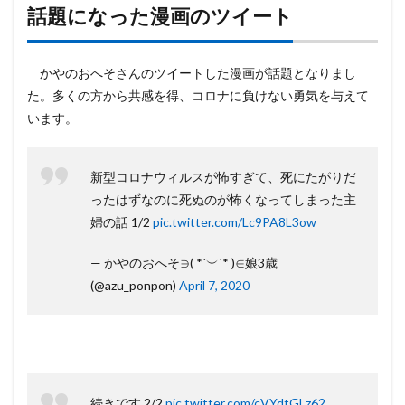
った
話題になった漫画のツイート
漫画
のツ
イー
かやのおへそさんのツイートした漫画が話題となりまし
ト
た。多くの方から共感を得、コロナに負けない勇気を与えて
2
います。
話題
にな
った
漫画
新型コロナウィルスが怖すぎて、死にたがりだ
内容
ったはずなのに死ぬのが怖くなってしまった主
3
婦の話 1/2
pic.twitter.com/Lc9PA8L3ow
この
漫画
— かやのおへそ∋( *´︶`* )∈娘3歳
の作
者、
(@azu_ponpon)
April 7, 2020
かや
のお
へそ
さん
続きです 2/2
pic.twitter.com/cVYdtGLz62