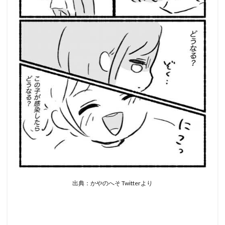
出典：かやのへそ Twitterより