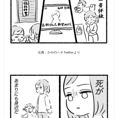
出典：かやのへそ Twitterより