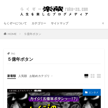
らくぞーについて
カテゴリー
サイトマップ
HOME
５億年ボタン
TAG
５億年ボタン
新着順
人気順
お勧めカテゴリ
エンタメ
IT
ビジネス・自己啓発
エンタメ