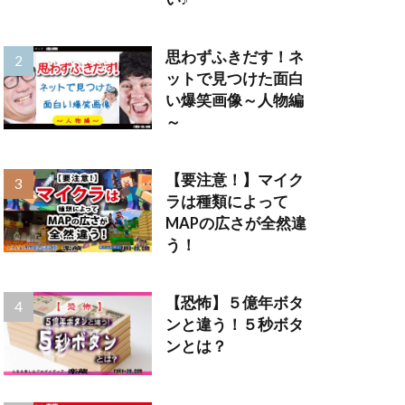
思わずふきだす！ネ
ットで見つけた面白
い爆笑画像～人物編
～
【要注意！】マイク
ラは種類によって
MAPの広さが全然違
う！
【恐怖】５億年ボタ
ンと違う！５秒ボタ
ンとは？