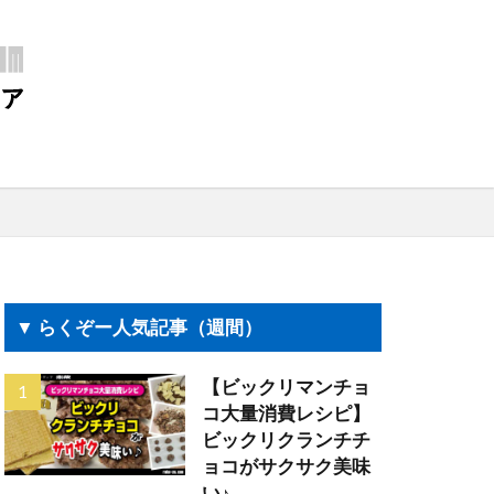
▼ らくぞー人気記事（週間）
【ビックリマンチョ
コ大量消費レシピ】
ビックリクランチチ
ョコがサクサク美味
い♪