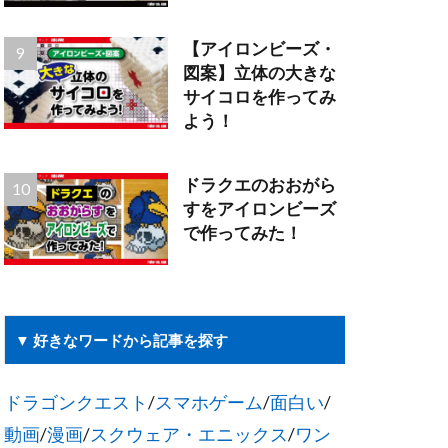
【アイロンビーズ・
図案】立体の大きな
サイコロを作ってみ
よう！
ドラクエのおおがら
すをアイロンビーズ
で作ってみた！
▼ 好きなワードから記事を探す
ドラゴンクエスト
/
スマホゲーム
/
面白い
/
動画
/
漫画
/
スクウェア・エニックス
/
ワン