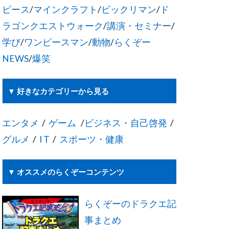
ピース
/
マインクラフト
/
ビックリマン
/
ド
ラゴンクエストウォーク
/
講演・セミナー
/
学び
/
ワンピースマン
/
動物
/
らくぞー
NEWS
/
爆笑
▼ 好きなカテゴリーから見る
エンタメ
/
ゲーム
/
ビジネス・自己啓発
/
グルメ
/
I T
/
スポーツ・健康
▼ オススメのらくぞーコンテンツ
らくぞーのドラクエ記
事まとめ