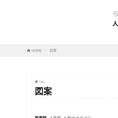
図案
HOME
TAG
図案
新着順
人気順
お勧めカテゴリ